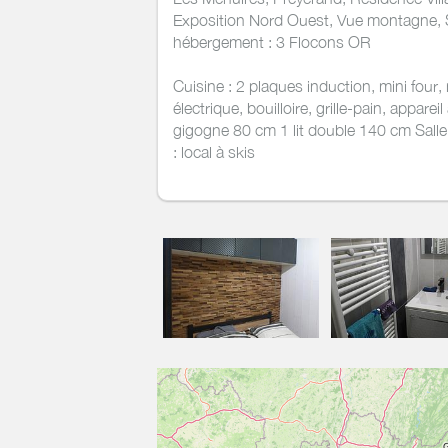
Exposition Nord Ouest, Vue montagne, S
hébergement : 3 Flocons OR
Cuisine : 2 plaques induction, mini four, 
électrique, bouilloire, grille-pain, appare
gigogne 80 cm 1 lit double 140 cm Sall
: local à skis