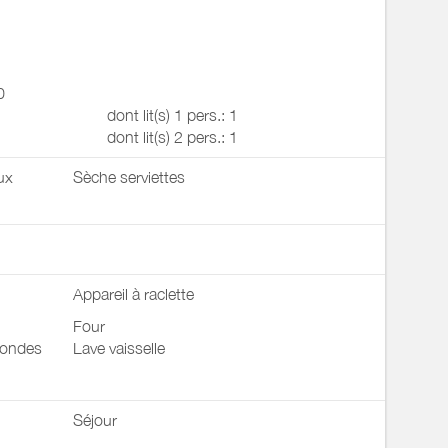
0
dont lit(s) 1 pers.: 1
dont lit(s) 2 pers.: 1
ux
Sèche serviettes
Appareil à raclette
Four
 ondes
Lave vaisselle
Séjour