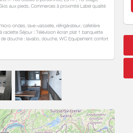
kis aux pieds, Commerces à proximité Label qualité
micro-ondes, lave-vaisselle, réfrigérateur, cafetière
il à raclette Séjour : Télévision écran plat 1 banquette
e de douche : lavabo, douche, WC Equipement confort