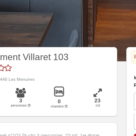
ment Villaret 103
I
3440 Les Menuires
p
3
23
0
personnes
m2
chambre
aret n°103 Studio 3 personnes, 23 m², 1er étage,