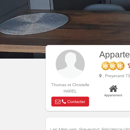
Apparte
, Preyerand 7
Thomas et Christelle
HAREL
Appartement
Contacter
Les Menuires, Preyerand, Résidence Vill